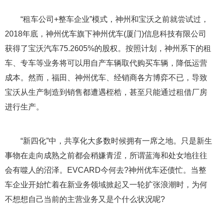
“租车公司+整车企业”模式，神州和宝沃之前就尝试过，
2018年底，神州优车旗下神州优车(厦门)信息科技有限公司
获得了宝沃汽车75.2605%的股权。按照计划，神州系下的租
车、专车等业务将可以用自产车辆取代购买车辆，降低运营
成本。然而，福田、神州优车、经销商各方博弈不已，导致
宝沃从生产制造到销售都遭遇桎梏，甚至只能通过租借厂房
进行生产。
“新四化”中，共享化大多数时候拥有一席之地。只是新生
事物在走向成熟之前都会稍嫌青涩，所谓蓝海和处女地往往
会有噬人的沼泽。EVCARD今何去?神州优车还债忙。当整
车企业开始忙着在新业务领域掀起又一轮扩张浪潮时，为何
不想想自己当前的主营业务又是个什么状况呢?