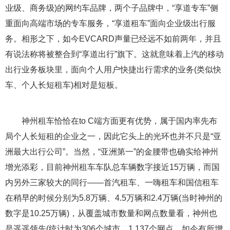
业级、商务级)的网约车品牌，两个子品牌中，“享道专车”侧
重面向高端市场的专车服务，“享道租车”面向企业级出行服
务。相形之下，如今EVCARD声量已经远不如前两年，并且
有说法称将被整合到“享道出行”旗下。这就意味着上汽的移动
出行业务板块里，面向个人用户快捷出行需求的业务(类似快
车、个人长短租车)相对是短板。
神州租车恰恰在to C端方面更有优势，属于国内率先布
局个人长短租的企业之一，因此它头上的光环也并不只是“亚
洲最大出行公司”。当然，“亚洲第一”的金腰带也确实给神州
增光添彩，目前神州租车车队总车辆数字接近15万辆，而国
内另外三家较大的同行——首汽租车、一嗨租车和国信租车
在稍早的时候分别为5.8万辆、4.5万辆和2.4万辆(当时神州的
数字是10.25万辆)，从覆盖城市数量和网点数量看，神州也
是遥遥领先(统计时为306个城市，1,137个网点，如今有所增