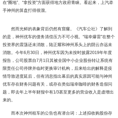
在“圈地”、“拿投资”方面获得地方政府青睐。看起来，上汽牵
手神州的算盘打得很溜。
然而光鲜的表象背后仍然有窟窿。《汽车公社》了解到
的是，神州优车的债务清偿压力不可小视。“瑞幸爆雷”在整个
投资界的震荡还未消散，陆正耀和神州系头上的阴云亦远未
消散。今年6月30日，神州优车因为未按时披露2019年年度
报告，公司股票自7月1日其被全国中小企业股份转让系统有
限责任公司停牌并临时更换审计机构，后来给出的解释是疫
情导致进度延后，但有消息指出幕后的真实原因可能与神州
优车存在财务问题有关，或存在类似瑞幸咖啡的财务造假问
题，即去年上半年财报中有1/3甚至更多的营业收入是虚增出
来的。
而本次神州租车的公告也有潜台词：上述拟收购股份存